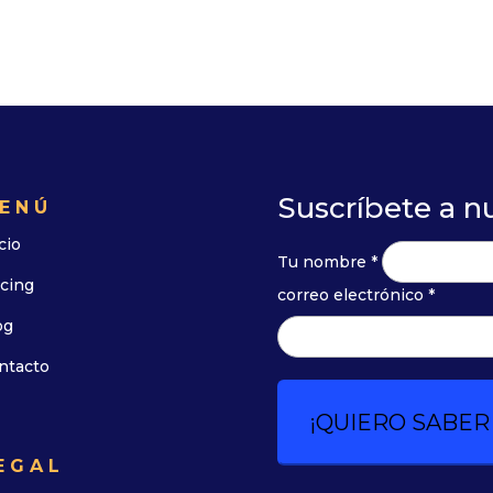
Suscríbete a n
ENÚ
cio
Tu nombre *
icing
correo electrónico *
og
ntacto
EGAL