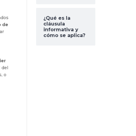
ados
¿Qué es la
cláusula
o de
informativa y
ar
cómo se aplica?
ier
l del
s, o
s
,