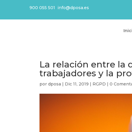
900 055 501
info@dposa.es
Inic
La relación entre la 
trabajadores y la pr
por
dposa
|
Dic 11, 2019
|
RGPD
|
0 Comenta