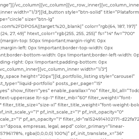
range”][/vc_column][vc_column][vc_row_inner][vc_column_inne
nner width=”1/3″][ld_button style=”btn-solid” title=”Platafor
e=”circle” size=”btn-lg”
com%2FDPOSA||target:%20_blank|” color=”rgb(64, 187, 197)”
(24, 27, 49)” htext_color=”rgb(255, 255, 255)” fs=”14″ fw=”700″
margin-top: 50px !important;margin-right: 0px
margin-left: 0px !important;border-top-width: 0px
ant;border-bottom-width: 0px !important;border-left-width: 0
dding-right: 0px !important;padding-bottom: 0px
][/vc_column_inner][vc_column_inner width=”1/3″]
_space height=”20px”][ld_portfolio_listing style=”carousel”
st_type=”liquid-portfolio” posts_per_page=”15″
s” show_filter=”yes” enable_parallax=”no” filter_lbl_all=”Tod
”text-uppercase ltr-sp-1″ filter_mb=”60″ filter_weight=”font-
ilter_title_size=”size-xl” filter_title_weight=”font-weight-bol
pf_init_scale_y=”1″ pf_init_scale_z=”1″ pf_init_opacity=”0″
cale_z=”1″ pf_an_opacity=”1″ filter_id=”ra1524914102171-d22fa7
ats=”dposa, empresas, legal, aepd” color_primary=”linear-
75796178%, rgba(0,0,0,0) 100%)” pf_init_translate_x=”36″