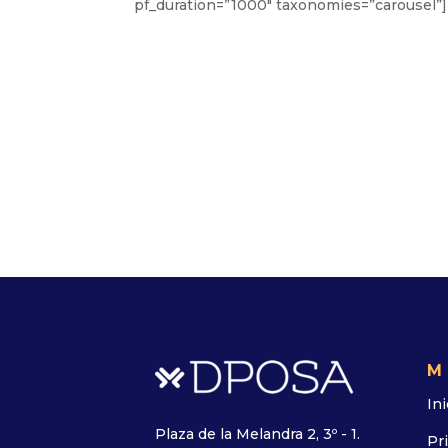
pf_duration=”1000″ taxonomies=”carousel”
M
Ini
Plaza de la Melandra 2, 3º - 1.
Pr