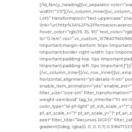
[/ld_fancy_heading][vc_separator color=”o
width=”1/3″][/vc_column_inner][vc_column_i
LMS” transformation=”text-uppercase” shap
link=”url:http%3A%2F%2Fformacion.avanzo.
hover_color=”rgb(19, 35, 91)” text_color=”rgb
ls=”0.1em” css=”.vc_custom_1578407450965{
!important;margin-bottom: 50px !important;
!important;border-right-width: 0px !import
!important;padding-top: 0px !important;pa
!important;padding-left: 0px !important;}”
[/vc_column_inner][/vc_row_inner][vc_empty
horizontal_alignment=”pf-details-h-str” po
enable_item_animation=”yes” enable_ext=”ye
filter_size=”size-sm” filter_transformation=
weight-semibold” tag_to_inherite=”h1 mt-0″ f
color_type=”ld-pf-light” pf_init_scale_x=”1″ 
pf_an_scale_x=”1″ pf_an_scale_y=”1″ pf_an_s
eee1″ filter_title=”Recursos RGPD” filter_c
gradient(0deg, rgba(0, 0, 0, 0.7) 0.31847133