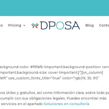
io
Pricing
Blog
Cont
ckground-color: #f9fafb !important;background-position: cen
mportant;background-size: cover !important;}”][vc_column]
eft” use_custom_fonts_title=”true” color=”rgb(19, 35, 91)”
 útiles y gratuitos, así como información clara, sobre todo p
a cumplir con sus obligaciones legales. Puedes encontrar más
servicios en el apartado
Soluciones en consultoría