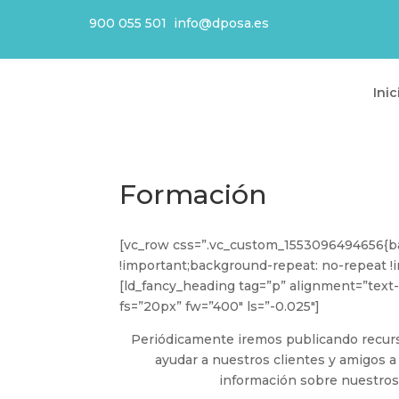
900 055 501
info@dposa.es
Inic
Formación
[vc_row css=”.vc_custom_1553096494656{ba
!important;background-repeat: no-repeat !i
[ld_fancy_heading tag=”p” alignment=”text-l
fs=”20px” fw=”400″ ls=”-0.025″]
Periódicamente iremos publicando recursos
ayudar a nuestros clientes y amigos 
información sobre nuestros 