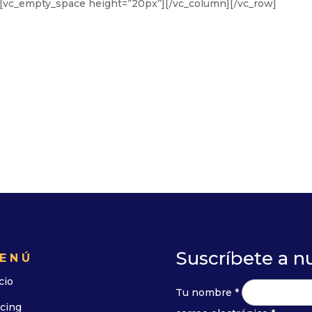
][vc_empty_space height=”20px”][/vc_column][/vc_row]
Suscríbete a n
ENÚ
cio
Tu nombre *
icing