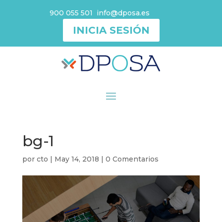
900 055 501
info@dposa.es
INICIA SESIÓN
bg-1
por
cto
|
May 14, 2018
|
0 Comentarios