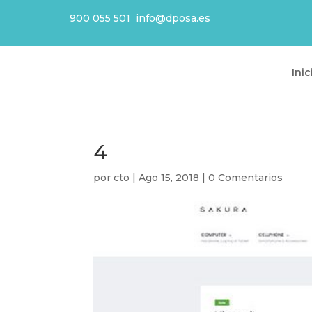
900 055 501
info@dposa.es
Inic
4
por
cto
|
Ago 15, 2018
|
0 Comentarios