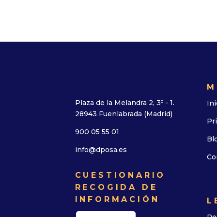
M
Plaza de la Melandra 2, 3º - 1.
Ini
28943 Fuenlabrada (Madrid)
Pr
900 05 55 01
Bl
info@dposa.es
Co
CUESTIONARIO
RECOGIDA DE
INFORMACIÓN
L
Po