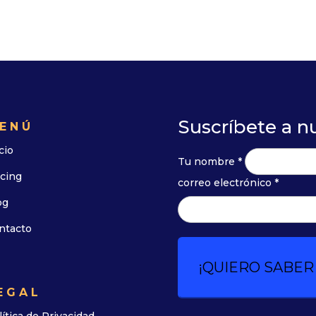
Suscríbete a n
ENÚ
cio
Tu nombre *
icing
correo electrónico *
og
ntacto
EGAL
lítica de Privacidad