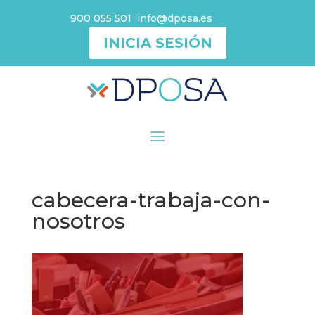
900 055 501
info@dposa.es
INICIA SESIÓN
cabecera-trabaja-con-
nosotros