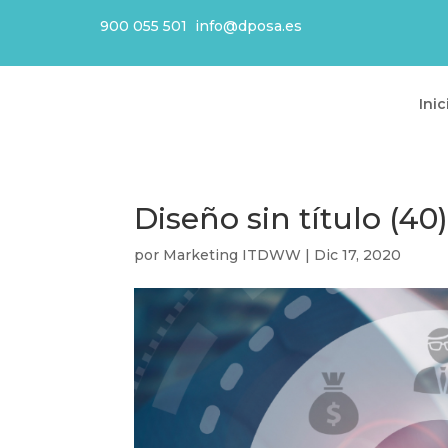
900 055 501
info@dposa.es
Inic
Diseño sin título (40
por
Marketing ITDWW
|
Dic 17, 2020