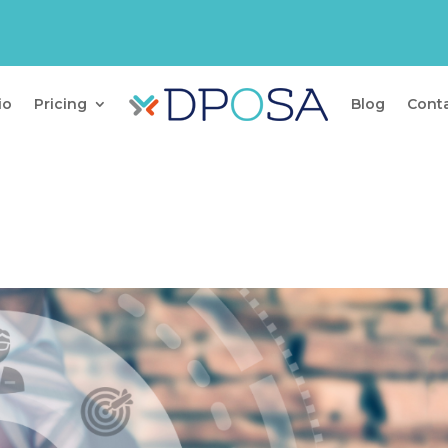
io
Pricing
Blog
Cont
)