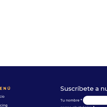
Suscríbete a n
ENÚ
cio
Tu nombre *
icing