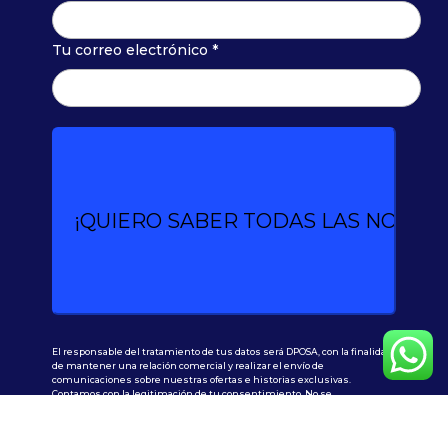
Tu correo electrónico *
El responsable del tratamiento de tus datos será DPOSA, con la finalidad
de mantener una relación comercial y realizar el envío de
comunicaciones sobre nuestras ofertas e historias exclusivas.
Contamos con la legitimación de tu consentimiento. No se
comunicarán los datos a terceros, salvo en caso de obligación legal.
Además, siempre tendrás tus derechos: acceder, rectificar y suprimir
los datos, así como otros que podrás consultar en la información