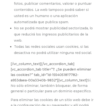
fotos, publicar comentarios, valorar o puntuar
contenidos. La web
tampoco podrá saber si
usted es un humano o una aplicación
automatizada que publica spam.
No se podrá mostrar publicidad sectorizada, lo
que reducirá los ingresos publicitarios de la
web.
Todas las redes sociales usan cookies, si las
desactiva no podrá utilizar ninguna red social.
[/vc_column_text][/vc_accordion_tab]
[vc_accordion_tab title=”7. ¿Se pueden eliminar
las cookies?” tab_id=”ld-1554051817782-
a953daea-00a3340b-9832″][vc_column_text]
Sí.
No sólo eliminar, también bloquear, de forma
general o particular para un dominio específico.
Para eliminar las cookies de un sitio web debe ir
a la configuración de su navegador y allí podrá