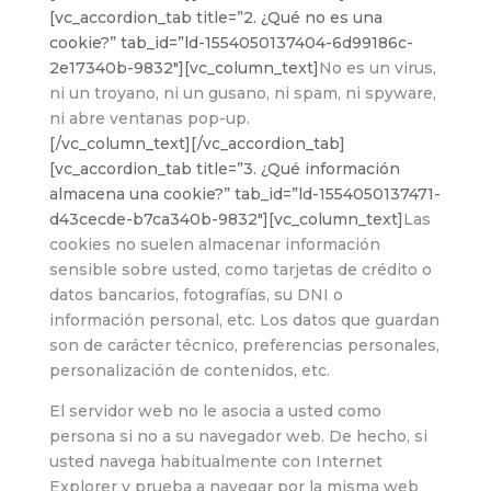
[vc_accordion_tab title=”2. ¿Qué no es una
cookie?” tab_id=”ld-1554050137404-6d99186c-
2e17340b-9832″][vc_column_text]
No es un virus,
ni un troyano, ni un gusano, ni spam, ni spyware,
ni abre ventanas pop-up.
[/vc_column_text][/vc_accordion_tab]
[vc_accordion_tab title=”3. ¿Qué información
almacena una cookie?” tab_id=”ld-1554050137471-
d43cecde-b7ca340b-9832″][vc_column_text]
Las
cookies no suelen almacenar información
sensible sobre usted, como tarjetas de crédito o
datos bancarios, fotografías, su DNI o
información personal, etc. Los datos que guardan
son de carácter técnico, preferencias personales,
personalización de contenidos, etc.
El servidor web no le asocia a usted como
persona si no a su navegador web. De hecho, si
usted navega habitualmente con Internet
Explorer y prueba a navegar por la misma web