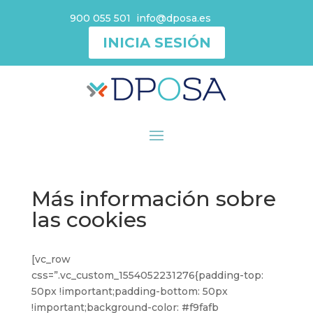
900 055 501
info@dposa.es
INICIA SESIÓN
Más información sobre
las cookies
[vc_row
css=”.vc_custom_1554052231276{padding-top:
50px !important;padding-bottom: 50px
!important;background-color: #f9fafb