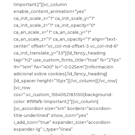
!important;}”][vc_column
enable_content_animation=”yes”
ca_init_scale_x=”1″ ca_init_scale_y=”1″
ca_init_scale_z=”1″ ca_init_opacity=”0″
ca_an_scale_x=”1″ ca_an_scale_y=”1″
ca_an_scale_z=”1″ ca_an_opacity=”1″ align=”text-
center” offset=”vc_col-md-offset-3 vc_col-md-6″
ca_init_translate_y=”33″][ld_fancy_heading
tag=”h2″ use_custom_fonts_title=”true” fs=”27px”
lh=”1em” fw=”400″ ls=”-0.025em”]Información
adicional sobre cookies[/ld_fancy_heading]
[ld_spacer height=”15px”][/vc_column][/vc_row]
[vc_row
css=”.vc_custom_1554052183150{background-
color: #f9fafb !important;}”][vc_column]
[vc_accordion size=”sm” borders=”accordion-
title-underlined” show_icon=”yes”
i_add_icon=”true” expander_size=”accordion-
expander-lg” i_type=”linea”