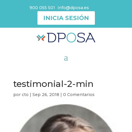
900 055 501
info@dposa.es
INICIA SESIÓN
testimonial-2-min
por
cto
|
Sep 26, 2018
|
0 Comentarios