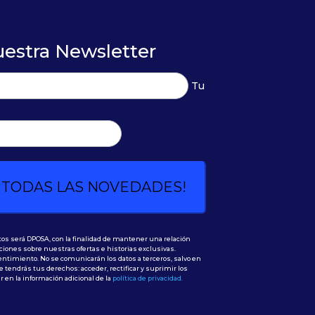
uestra Newsletter
Tu
tos será DPOSA, con la finalidad de mantener una relación
ciones sobre nuestras ofertas e historias exclusivas.
ntimiento. No se comunicarán los datos a terceros, salvo en
 tendrás tus derechos: acceder, rectificar y suprimir los
r en la información adicional de la
política de privacidad.