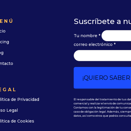
Suscríbete a n
ENÚ
cio
Tu nombre *
icing
correo electrónico *
og
ntacto
EGAL
lítica de Privacidad
El responsable del tratamiento de tus da
comercial y realizar el envío de comunica
Contamos con la legitimación de tu conse
iso Legal
caso de obligación legal. Además, siempre
datos, así como otros que podrás consulta
lítica de Cookies