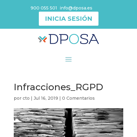
900 055 501
info@dposa.es
INICIA SESIÓN
Infracciones_RGPD
por
cto
|
Jul 16, 2019
|
0 Comentarios